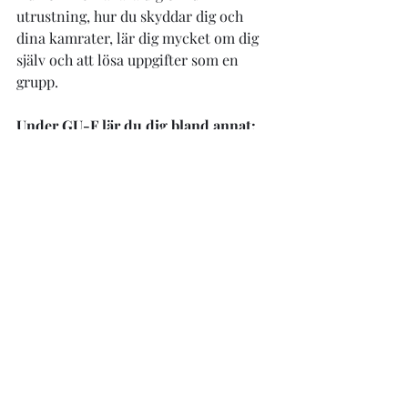
utrustning, hur du skyddar dig och 
dina kamrater, lär dig mycket om dig 
själv och att lösa uppgifter som en 
grupp.
Under GU-F lär du dig bland annat:
(Lista från forsvarsmakten.se
)
Försvarsmaktens värdegrund och 
uppförandekoder samt 
soldatregler.
Om lojalitet, ansvarskänsla och 
kamratskap.
Att använda uniform och 
utrustning så att du klarar dig i 
alla väder.
Att sätta upp en förläggning, resa 
tält, laga mat och sköta din hygien.