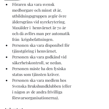
Föraren ska vara svensk 
medborgare och minst 18 år,  
utbildningsgruppen avgör övre 
åldersgräns vid nyrekrytering. 
Maxålder i  hemvärnet är 70 år 
och då avförs man per automatik 
från  krigsbefattningen.
Personen ska vara disponibel för 
tjänstgöring i hemvärnet.
Personen ska vara godkänd vid 
säkerhetskontroll, se nedan.
Personen måste ha den fysiska 
status som tjänsten kräver.
Personen ska vara medlem hos 
Svenska Brukshundklubben (eller 
i någon av de andra frivilliga 
försvarsorganisationerna).