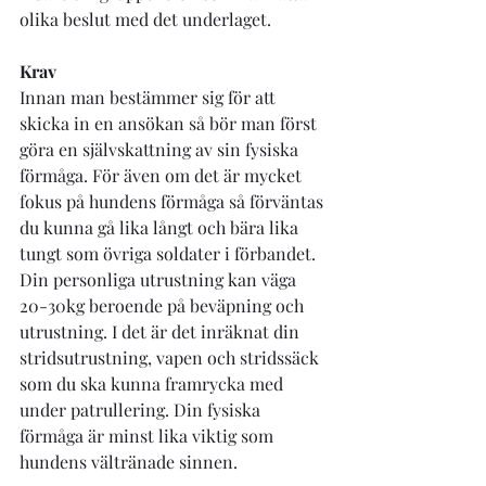
olika beslut med det underlaget.
Krav
Innan man bestämmer sig för att 
skicka in en ansökan så bör man först 
göra en självskattning av sin fysiska 
förmåga. För även om det är mycket 
fokus på hundens förmåga så förväntas 
du kunna gå lika långt och bära lika 
tungt som övriga soldater i förbandet.
Din personliga utrustning kan väga 
20-30kg beroende på beväpning och 
utrustning. I det är det inräknat din 
stridsutrustning, vapen och stridssäck 
som du ska kunna framrycka med 
under patrullering. Din fysiska 
förmåga är minst lika viktig som 
hundens vältränade sinnen. 