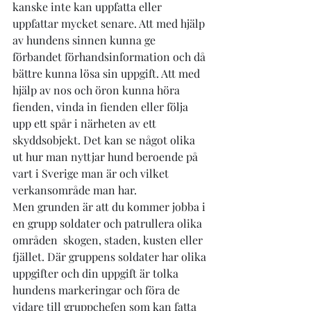
kanske inte kan uppfatta eller 
uppfattar mycket senare. Att med hjälp 
av hundens sinnen kunna ge 
förbandet förhandsinformation och då 
bättre kunna lösa sin uppgift. Att med 
hjälp av nos och öron kunna höra 
fienden, vinda in fienden eller följa 
upp ett spår i närheten av ett 
skyddsobjekt. Det kan se något olika 
ut hur man nyttjar hund beroende på 
vart i Sverige man är och vilket 
verkansområde man har.
Men grunden är att du kommer jobba i 
en grupp soldater och patrullera olika 
områden  skogen, staden, kusten eller 
fjället. Där gruppens soldater har olika 
uppgifter och din uppgift är tolka 
hundens markeringar och föra de 
vidare till gruppchefen som kan fatta 