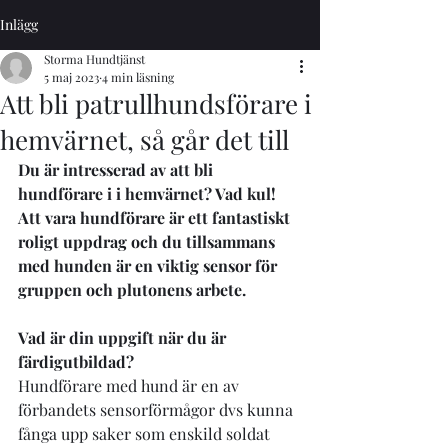
Inlägg
Storma Hundtjänst
5 maj 2023
4 min läsning
Att bli patrullhundsförare i
hemvärnet, så går det till
Du är intresserad av att bli 
hundförare i i hemvärnet? Vad kul! 
Att vara hundförare är ett fantastiskt 
roligt uppdrag och du tillsammans 
med hunden är en viktig sensor för 
gruppen och plutonens arbete.
Vad är din uppgift när du är 
färdigutbildad?
Hundförare med hund är en av 
förbandets sensorförmågor dvs kunna 
fånga upp saker som enskild soldat 