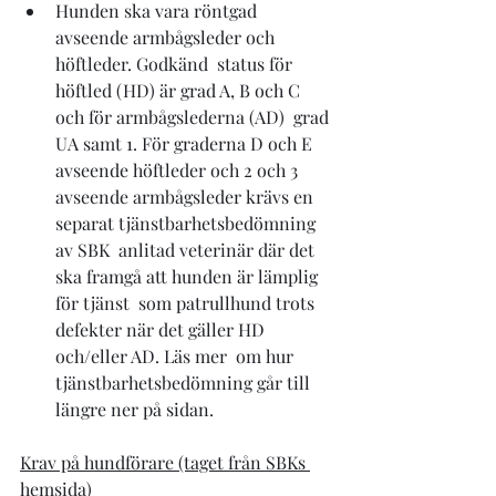
Hunden ska vara röntgad 
avseende armbågsleder och 
höftleder. Godkänd  status för 
höftled (HD) är grad A, B och C 
och för armbågslederna (AD)  grad 
UA samt 1. För graderna D och E 
avseende höftleder och 2 och 3  
avseende armbågsleder krävs en 
separat tjänstbarhetsbedömning 
av SBK  anlitad veterinär där det 
ska framgå att hunden är lämplig 
för tjänst  som patrullhund trots 
defekter när det gäller HD 
och/eller AD. Läs mer  om hur 
tjänstbarhetsbedömning går till 
längre ner på sidan.
Krav på hundförare (taget från SBKs 
hemsida)