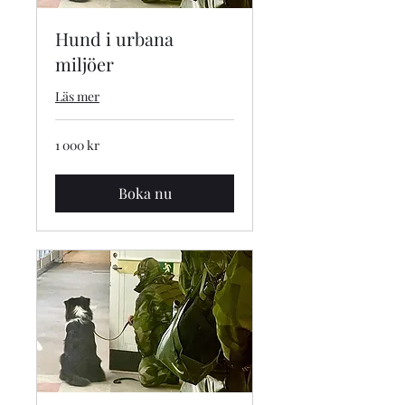
Hund i urbana
miljöer
Läs mer
1 000
1 000 kr
svenska
kronor
Boka nu