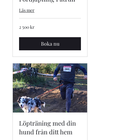
Läs mer
2 500
2 500 kr
svenska
kronor
Boka nu
Löpträning med din
hund från ditt hem