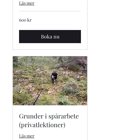
Läs mer
600
600 kr
svenska
kronor
Boka nu
Grunder i spårarbete
(privatlektioner)
Läs mer