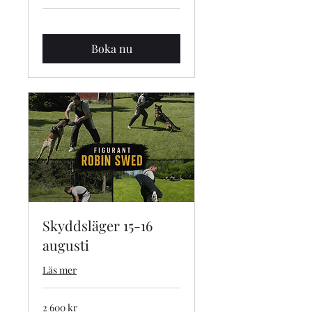
Boka nu
Skyddsläger 15-16
augusti
Läs mer
2 600
2 600 kr
svenska