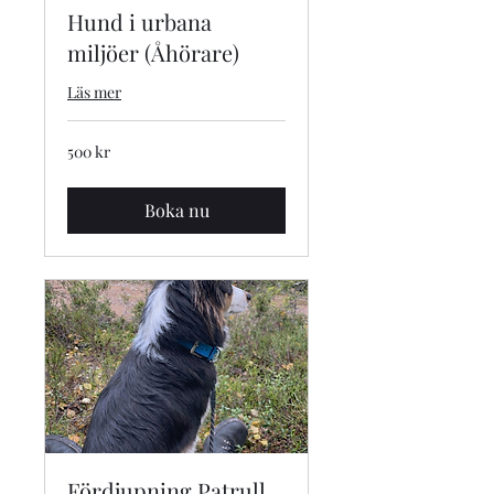
Hund i urbana
miljöer (Åhörare)
Läs mer
500
500 kr
svenska
kronor
Boka nu
Fördjupning Patrull