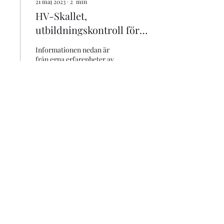
21 maj 2023
∙
2
min
HV-Skallet,
utbildningskontroll för
patrullhundar
Informationen nedan är
från egna erfarenheter av
att ha deltagit på hv-skallet
och den lilla information
som finns på internet. ...
161
0
5 maj 2023
∙
4
min
Att bli
patrullhundsförare i
hemvärnet, så går det till
Du är intresserad av att bli