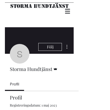
Storma hundtjänst
Fler åtgärder
Följ
Storma Hundtjänst
Admin
Storma Hundtjänst
Profil
Profil
Registreringsdatum: 1 maj 2023