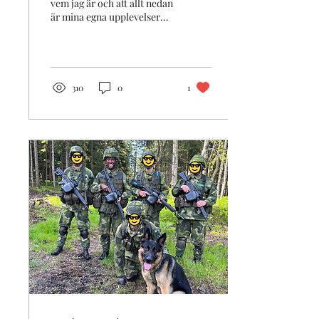
vem jag är och att allt nedan
är mina egna upplevelser
och synpunkter och att jag
inte representerar...
310
0
1