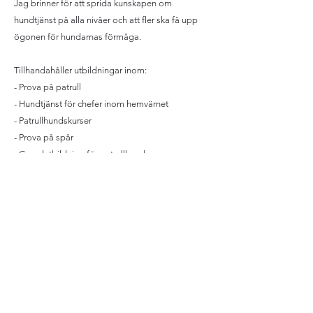
Jag brinner för att sprida kunskapen om
hundtjänst på alla nivåer och att fler ska få upp
ögonen för hundarnas förmåga.
Tillhandahåller utbildningar inom:
- Prova på patrull
- Hundtjänst för chefer inom hemvärnet
- Patrullhundskurser
- Prova på spår​
- Grundutbildning för patrullhundar
- Tillämpade övningar för färdiga hundekipage
- Funktionslydnad
- Läger