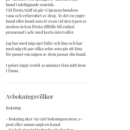
hund i närliggande område.
Vid första träff så går vi igenom hundens
vana och erfarenhet av drag. Är det en yngre
hund eller hund som är ovan vid den typen av
motion så kan första tillfälle bli endast
promenad i sele med korta intervaller.
Jag har med mig eget bälte och lina och har
med mig ett par olika selar som går att låna
för passet om någon av dom passar din hund.
I priset ingår restid 30 minuter från mitt hem
i Ösmo.
Avbokningsvillkor
Bokning
- Bokning sker via vårt bokningssystem, e-
post eller annan angiven kanal.
- En bokning är bindande när den har