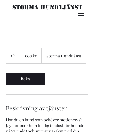
Storma hundtjänst
600
svenska
1 h
1
600 kr
Storma Hundtjänst
kronor
Boka
Beskrivning av tjänsten
Har du en hund som behöver motioneras?
Jag kommer hem till dig (endast för boende
på Värmdö) och springer 2-3km med din