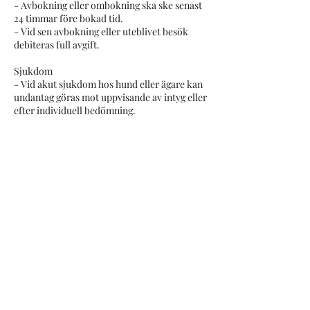
- Avbokning eller ombokning ska ske senast
24 timmar före bokad tid.
- Vid sen avbokning eller uteblivet besök
debiteras full avgift.
Sjukdom
- Vid akut sjukdom hos hund eller ägare kan
undantag göras mot uppvisande av intyg eller
efter individuell bedömning.
Inställda eller ändrade arrangemang
- Vi förbehåller oss rätten att ställa in eller
flytta kurser vid för få deltagare,
instruktörssjukdom eller andra oförutsedda
händelser.
- Vid inställd kurs erbjuds i första hand
ombokning eller full återbetalning av
kursavgiften.
Ansvar och säkerhet
- Deltagande sker på egen risk.
- Hundägaren ansvarar för eventuella skador