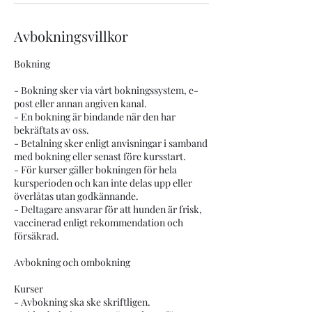
Avbokningsvillkor
Bokning
- Bokning sker via vårt bokningssystem, e-
post eller annan angiven kanal.
- En bokning är bindande när den har
bekräftats av oss.
- Betalning sker enligt anvisningar i samband
med bokning eller senast före kursstart.
- För kurser gäller bokningen för hela
kursperioden och kan inte delas upp eller
överlåtas utan godkännande.
- Deltagare ansvarar för att hunden är frisk,
vaccinerad enligt rekommendation och
försäkrad.
Avbokning och ombokning
Kurser
- Avbokning ska ske skriftligen.