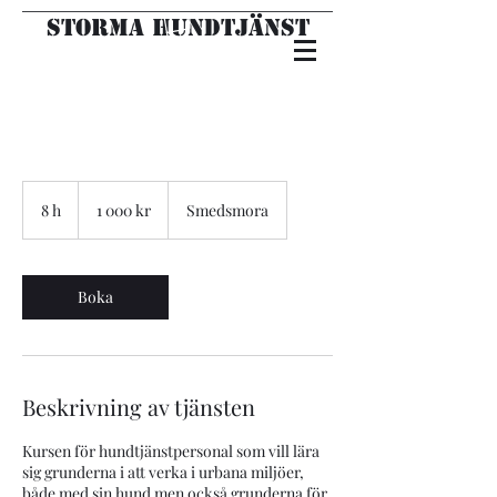
Storma hundtjänst
1 000
svenska
8 h
8
1 000 kr
Smedsmora
kronor
h
Boka
Beskrivning av tjänsten
Kursen för hundtjänstpersonal som vill lära
sig grunderna i att verka i urbana miljöer,
både med sin hund men också grunderna för