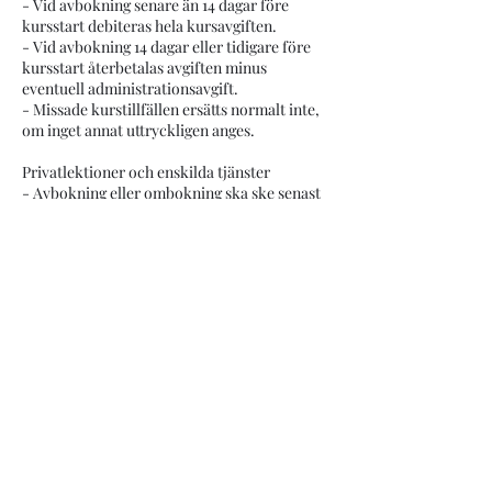
- Vid avbokning senare än 14 dagar före
kursstart debiteras hela kursavgiften.
- Vid avbokning 14 dagar eller tidigare före
kursstart återbetalas avgiften minus
eventuell administrationsavgift.
- Missade kurstillfällen ersätts normalt inte,
om inget annat uttryckligen anges.
Privatlektioner och enskilda tjänster
- Avbokning eller ombokning ska ske senast
24 timmar före bokad tid.
- Vid sen avbokning eller uteblivet besök
debiteras full avgift.
Sjukdom
- Vid akut sjukdom hos hund eller ägare kan
undantag göras mot uppvisande av intyg eller
efter individuell bedömning.
Inställda eller ändrade arrangemang
- Vi förbehåller oss rätten att ställa in eller
flytta kurser vid för få deltagare,
instruktörssjukdom eller andra oförutsedda