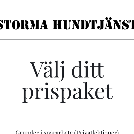
Storma hundtjäns
Välj ditt
prispaket
Grunder i spårarbete (Privatlektioner)