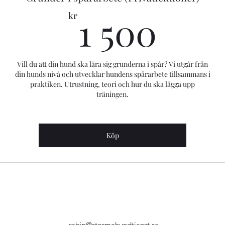
1 50
1 500
kr
Vill du att din hund ska lära sig grunderna i spår? Vi utgår från
din hunds nivå och utvecklar hundens spårarbete tillsammans i
praktiken. Utrustning, teori och hur du ska lägga upp
träningen.
Köp
robin@stormahundtjanst.se